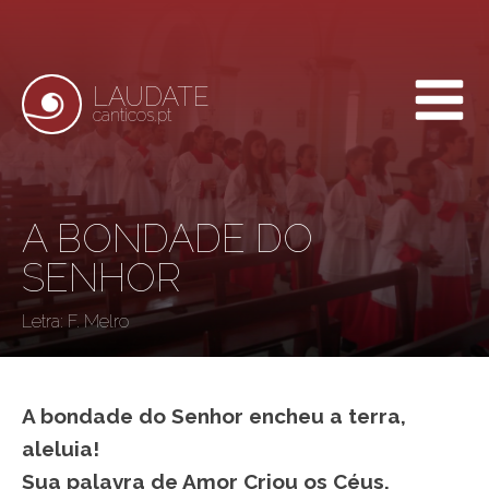
LAUDATE
canticos.pt
A BONDADE DO
SENHOR
Letra:
F. Melro
A bondade do Senhor encheu a terra,
aleluia!
Sua palavra de Amor Criou os Céus,