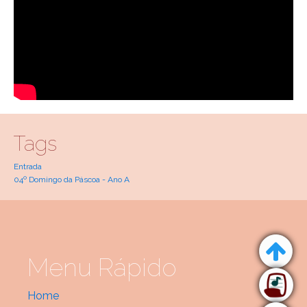
Tags
Entrada
04º Domingo da Páscoa - Ano A
Menu Rápido
Home