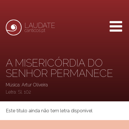
LAUDATE
canticos.pt
A MISERICÓRDIA DO
SENHOR PERMANECE
Música: Artur Oliveira
Letra:
Sl. 102
Este título ainda não tem letra disponível