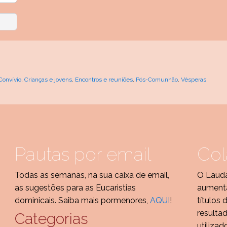
Convívio
,
Crianças e jovens
,
Encontros e reuniões
,
Pós-Comunhão
,
Vésperas
Pautas por email
Col
Todas as semanas, na sua caixa de email,
O Lauda
as sugestões para as Eucaristias
aumenta
dominicais. Saiba mais pormenores,
AQUI
!
títulos 
resulta
Categorias
utilizad