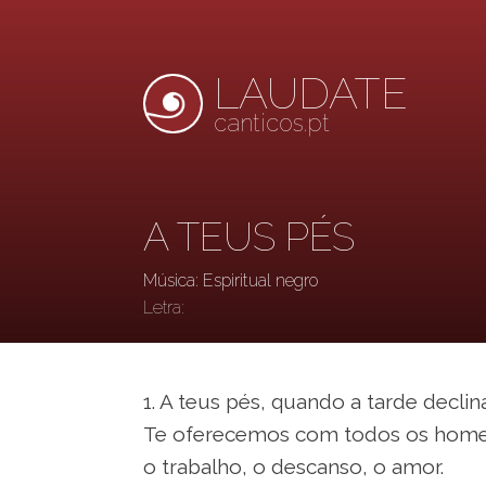
LAUDATE
canticos.pt
A TEUS PÉS
Música: Espiritual negro
Letra:
1. A teus pés, quando a tarde declin
Te oferecemos com todos os home
o trabalho, o descanso, o amor.