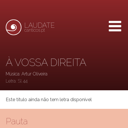
LAUDATE
canticos.pt
À VOSSA DIREITA
Música: Artur Oliveira
Letra:
Sl 44
Este título ainda não tem letra disponível
Pauta