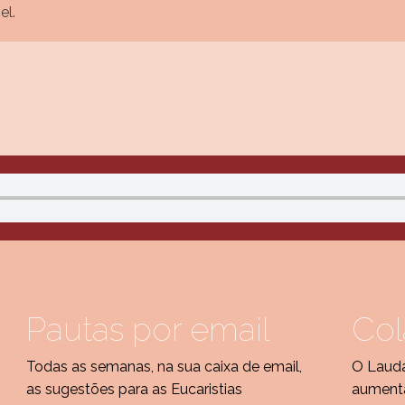
el.
Pautas por email
Col
Todas as semanas, na sua caixa de email,
O Laud
as sugestões para as Eucaristias
aumenta