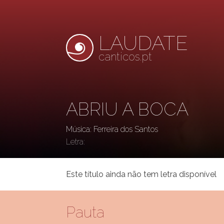
LAUDATE
canticos.pt
ABRIU A BOCA
Música: Ferreira dos Santos
Letra:
Este título ainda não tem letra disponível
Pauta