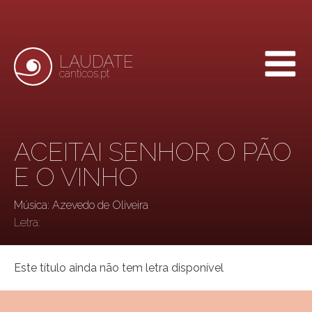
LAUDATE
canticos.pt
ACEITAI SENHOR O PÃO
E O VINHO
Música: Azevedo de Oliveira
Letra:
Este título ainda não tem letra disponível