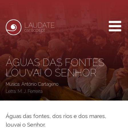
LAUDATE
canticos.pt
ÁGUAS DAS FONTES
LOUVAI O SENHOR
Música: António Cartageno
Letra:
M. J. Ferreira
Águas das fontes, dos rios e dos mares,
louvai o Senhor.