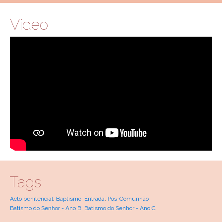
Vídeo
Tags
Acto penitencial
,
Baptismo
,
Entrada
,
Pós-Comunhão
Batismo do Senhor - Ano B
,
Batismo do Senhor - Ano C