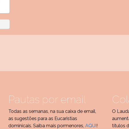
Pautas por email
Col
Todas as semanas, na sua caixa de email,
O Lauda
as sugestões para as Eucaristias
aumenta
dominicais. Saiba mais pormenores,
AQUI
!
títulos 