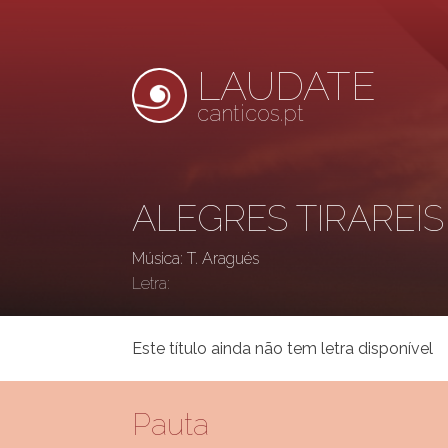
LAUDATE
canticos.pt
ALEGRES TIRAREI
Música: T. Aragués
Letra:
Este título ainda não tem letra disponível
Pauta