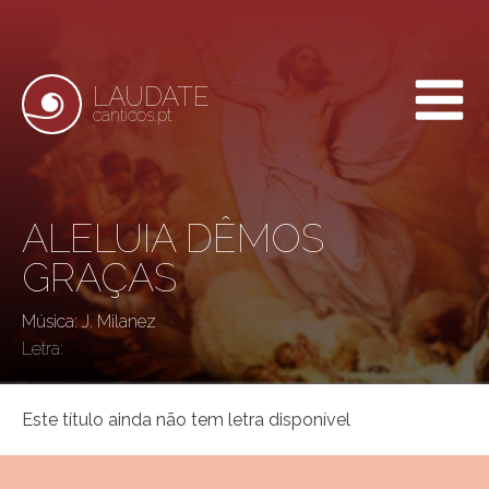
LAUDATE
canticos.pt
ALELUIA DÊMOS
GRAÇAS
Música: J. Milanez
Letra:
Este título ainda não tem letra disponível