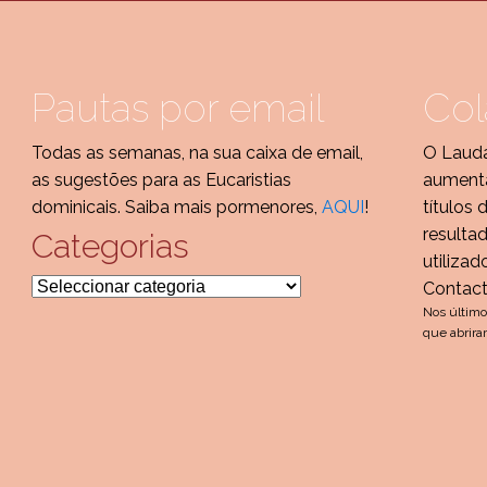
Pautas por email
Col
Todas as semanas, na sua caixa de email,
O Lauda
as sugestões para as Eucaristias
aumenta
dominicais. Saiba mais pormenores,
AQUI
!
títulos 
resulta
Categorias
utilizad
Categorias
Contac
Nos último
que abrira