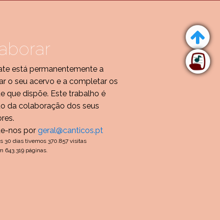
aborar
te está permanentemente a
r o seu acervo e a completar os
de que dispõe. Este trabalho é
do da colaboração dos seus
ores.
te-nos por
geral@canticos.pt
s 30 dias tivemos 370.857 visitas
m 643.319 páginas.