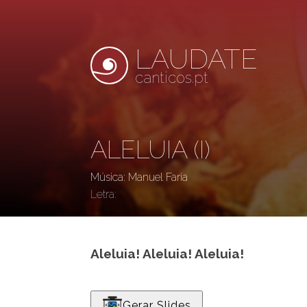
LAUDATE
canticos.pt
ALELUIA (I)
Música: Manuel Faria
Letra:
Aleluia! Aleluia! Aleluia!
Gerar Slides