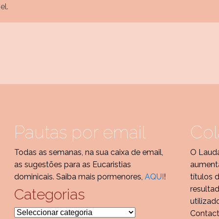
el.
Pautas por email
Col
Todas as semanas, na sua caixa de email,
O Laud
as sugestões para as Eucaristias
aumenta
dominicais. Saiba mais pormenores,
AQUI
!
títulos 
resulta
Categorias
utilizad
Categorias
Contac