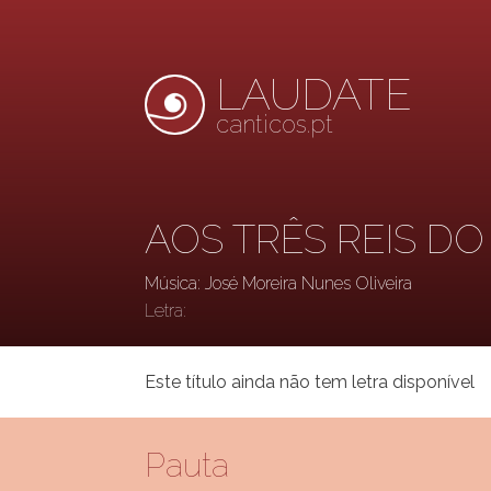
LAUDATE
canticos.pt
AOS TRÊS REIS DO
Música: José Moreira Nunes Oliveira
Letra:
Este título ainda não tem letra disponível
Pauta