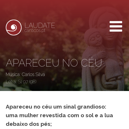
LAUDATE
canticos.pt
APARECEU NO CÉU
Música: Carlos Silva
Letra:
Sl 97 (98)
Apareceu no céu um sinal grandioso:
uma mulher revestida com o sol e a lua
debaixo dos pés;