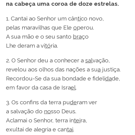
na cabeça uma coroa de doze estrelas.
1. Cantai ao Senhor um cân
ti
co novo,
pelas maravilhas que Ele
o
perou.
A sua mão e o seu santo
bra
ço
Lhe deram a vi
tó
ria.
2. O Senhor deu a conhecer a
sal
vação,
revelou aos olhos das nações a su
a
justiça.
Recordou-Se da sua bondade e fideli
da
de,
em favor da casa de Isra
el
.
3. Os confins da terra pu
de
ram ver
a salvação do
no
sso Deus.
Aclamai o Senhor, terra in
tei
ra,
exultai de alegria e can
tai
.