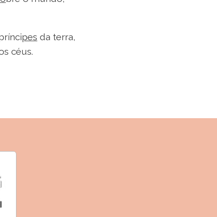
rínci
pes
da terra,
os céus.