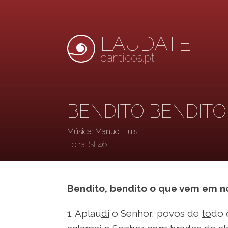
LAUDATE
canticos.pt
BENDITO BENDITO
Música: Manuel Luis
Letra:
Sl 46
Bendito, bendito o que vem em 
1. Aplau
di
o Senhor, povos de
to
do 