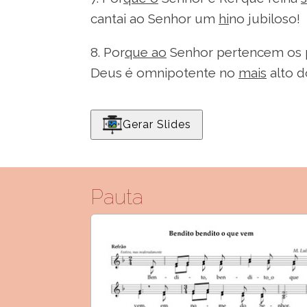
cantai ao Senhor um
hi
no jubiloso!
8. Por
que ao
Senhor pertencem os p
Deus é omnipotente no
mais
alto d
Gerar Slides
Pauta