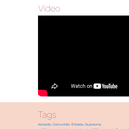
Vídeo
Tags
Advento
,
Comunhão
,
Entrada
,
Quaresma