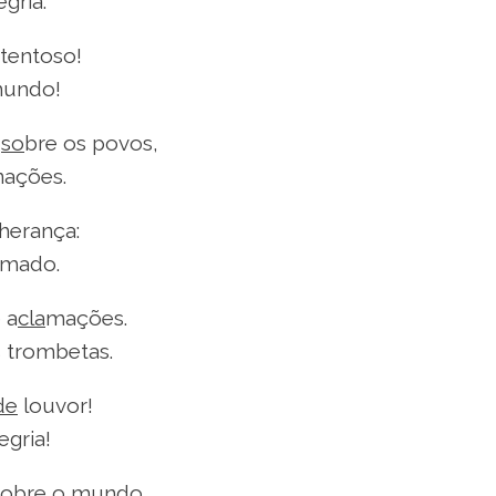
egria.
tentoso!
mundo!
o
so
bre os povos,
nações.
 herança:
mado.
 a
cla
mações.
 trombetas.
de
louvor!
egria!
so
bre o mundo,