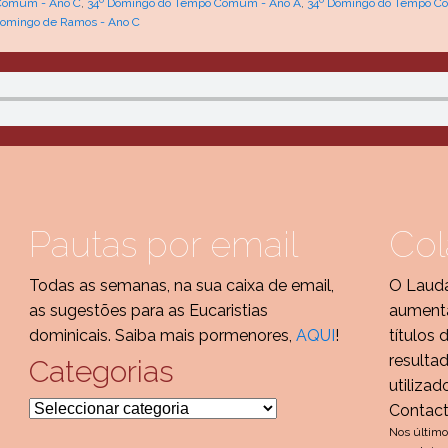
Comum - Ano C
,
34º Domingo do Tempo Comum - Ano A
,
34º Domingo do Tempo C
omingo de Ramos - Ano C
Pautas por email
Col
Todas as semanas, na sua caixa de email,
O Lauda
as sugestões para as Eucaristias
aumenta
dominicais. Saiba mais pormenores,
AQUI
!
títulos 
resulta
Categorias
utilizad
Categorias
Contac
Nos último