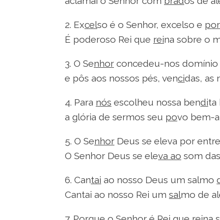
aclamai o Senhor com
brad
os de al
2. Ex
cel
so é o Senhor, excelso e
por
É poderoso Rei que
rei
na sobre o 
3. O Se
nhor
concedeu-nos domíni
e pôs aos nossos pés, ven
ci
das, as 
4. Para
nós
escolheu nossa ben
di
ta
a glória de sermos seu
po
vo bem-a
5. O Se
nhor
Deus se eleva por entre
O Senhor Deus se ele
va ao
som das
6. Can
tai
ao nosso Deus um salmo
Cantai ao nosso Rei um
sal
mo de al
7. Por
que o
Senhor é Rei que reina