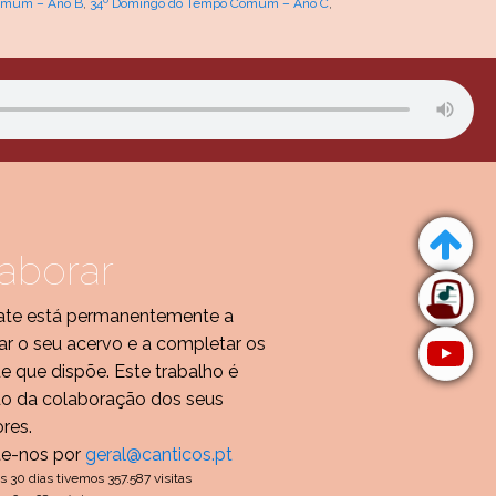
omum – Ano B
,
34º Domingo do Tempo Comum – Ano C
,
aborar
te está permanentemente a
r o seu acervo e a completar os
de que dispõe. Este trabalho é
do da colaboração dos seus
ores.
te-nos por
geral@canticos.pt
s 30 dias tivemos 357.587 visitas