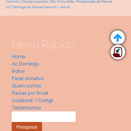
Convívio
,
Crianças e jovens
,
Pós-Comunhão
,
Proclamação da Palavra
22º Domingo do Tempo Comum – Ano A
Menu Rápido
Home
Ao Domingo
Índice
Fazer donativo
Quem somos
Pautas por Email
Colaborar / Corrigir
Testemunhos