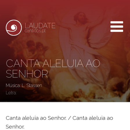
LAUDATE
canticos.pt
CANTA ALELUIA AO
SENHOR
Música: L. Stassen
Letra:
Canta aleluia ao Senhor. / Canta aleluia ao
Senhor.