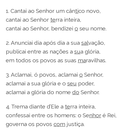
1. Cantai ao Senhor um cân
ti
co novo,
cantai ao Senhor
te
rra inteira,
cantai ao Senhor, bendizei
o
seu nome.
2. Anunciai dia após dia a sua
sal
vação,
publicai entre as nações a
su
a glória,
em todos os povos as suas
ma
ravilhas.
3. Aclamai, ó povos, aclamai
o
Senhor,
aclamai a sua glória e o
seu
poder,
aclamai a glória do nome
do
Senhor.
4. Trema diante d’Ele a
te
rra inteira,
confessai entre os homens: o Se
nhor
é Rei,
governa os povos
com
justiça.