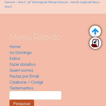
Comum – Ano C
,
32º Domingo do Tempo Comum – Ano B
,
Corpo de Deus -
Ano C
Menu Rápido
Home
Ao Domingo
Índice
Fazer donativo
Quem somos
Pautas por Email
Colaborar / Corrigir
Testemunhos