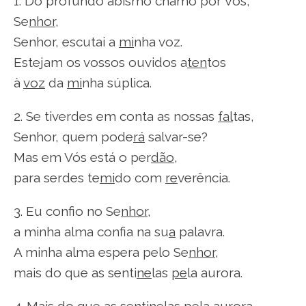
1. Do profundo abismo chamo por Vós,
Se
nhor
,
Senhor, escutai a
mi
nha voz.
Estejam os vossos ouvidos a
ten
tos
à
voz
da
mi
nha súplica.
2. Se tiverdes em conta as nossas
fal
tas,
Senhor, quem pode
rá
salvar-se?
Mas em Vós está o per
dão
,
para serdes te
mi
do com
re
verência.
3. Eu confio no Se
nhor
,
a minha alma confia na su
a
palavra.
A minha alma espera pelo Se
nhor
,
mais do que as senti
ne
las
pe
la aurora.