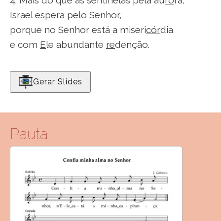
4. Mais do que as sentinelas pela au
ro
ra,
Israel espera pe
lo
Senhor,
porque no Senhor está a miseri
cór
dia
e com
E
le abundante
re
denção.
Gerar Slides
Pauta