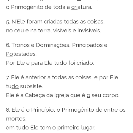
o Primogénito de toda a
cri
atura.
5. N’Ele foram criadas to
das
as coisas,
no céu e na terra, visíveis e
in
visíveis,
6. Tronos e Dominações, Principados e
Po
testades.
Por Ele e para Ele tudo
foi
criado.
7. Ele é anterior a todas as coisas, e por Ele
tu
do
subsiste.
Ele é a Cabeça da Igreja que é
o
seu corpo.
8. Ele é o Princípio, o Primogénito de
en
tre os
mortos,
em tudo Ele tem o primei
ro
lugar.