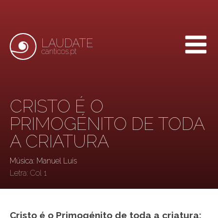
LAUDATE
canticos.pt
CRISTO É O
PRIMOGÉNITO DE TODA
A CRIATURA
Música: Manuel Luis
Letra:
Col 1
Cristo é o Primogénito de toda a criatura: