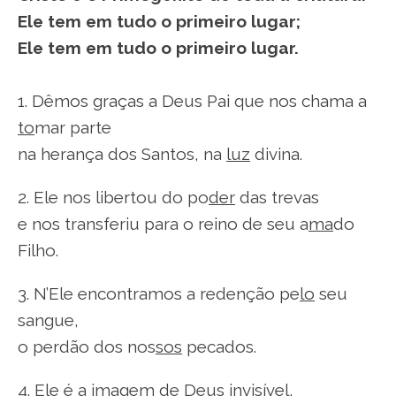
Ele tem em tudo o primeiro lugar;
Ele tem em tudo o primeiro lugar.
1. Dêmos graças a Deus Pai que nos chama a
to
mar parte
na herança dos Santos, na
luz
divina.
2. Ele nos libertou do po
der
das trevas
e nos transferiu para o reino de seu a
ma
do
Filho.
3. N’Ele encontramos a redenção pe
lo
seu
sangue,
o perdão dos nos
sos
pecados.
4. Ele é a imagem de Deus
in
visível,