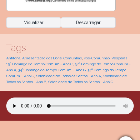
Visualizar
Descarregar
Tags
Antífona
,
Apresentação dos Dons
,
Comunhão
,
Pós-Comunhão
,
Vésperas
15º Domingo do Tempo Comum - Ano C
,
34º Domingo do Tempo Comum -
Ano A
,
34º Domingo do Tempo Comum – Ano B
,
34º Domingo do Tempo
Comum – Ano C
,
Solenidade de Todos os Santos - Ano A
,
Solenidade de
Todos os Santos - Ano B
,
Solenidade de Todos os Santos - Ano C