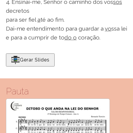
4. Ensinai-me, Senhor o caminho dos vos
sos
decretos
para ser fiel
a
té ao fim.
Dai-me entendimento para guardar a
vo
ssa lei
e para a cumprir de to
do o
coração.
Gerar Slides
Pauta