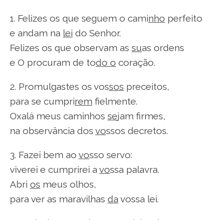
1. Felizes os que seguem o cami
nho
perfeito
e andam na
lei
do Senhor.
Felizes os que observam as
su
as ordens
e O procuram de to
do o
coração.
2. Promulgastes os vos
sos
preceitos,
para se cumpri
rem
fielmente.
Oxalá meus caminhos
se
jam firmes,
na observância dos
vo
ssos decretos.
3. Fazei bem ao
vo
sso servo:
viverei e cumprirei a
vo
ssa palavra.
Abri
os
meus olhos,
para ver as maravilhas
da
vossa lei.