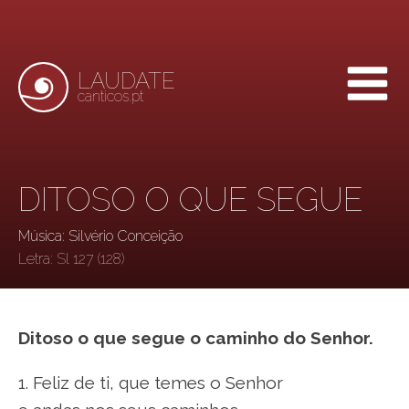
LAUDATE
canticos.pt
DITOSO O QUE SEGUE
Música: Silvério Conceição
Letra:
Sl 127 (128)
Ditoso o que segue o caminho do Senhor.
1. Feliz de ti, que temes o Senhor