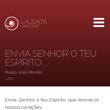
LAUDATE
canticos.pt
ENVIA SENHOR O TEU
ESPÍRITO
Música: Acilio Mendes
Letra:
Envia, Senhor, o teu Espírito, que renove os
nossos corações.