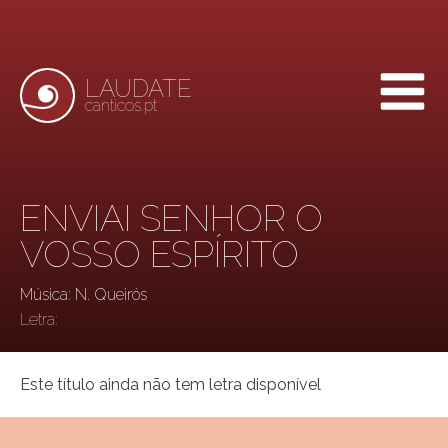
LAUDATE
canticos.pt
ENVIAI SENHOR O
VOSSO ESPÍRITO
Música: N. Queirós
Letra:
Este título ainda não tem letra disponível