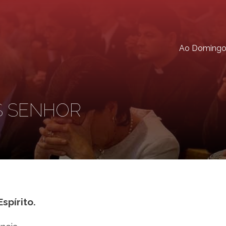
Ao Doming
S SENHOR
spírito.