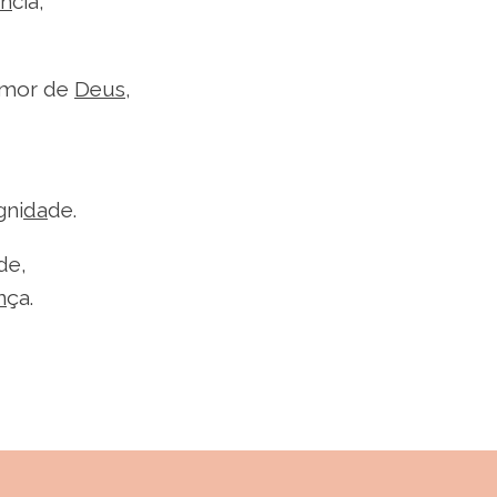
n
cia,
emor de
Deus
,
gni
da
de.
de,
n
ça.