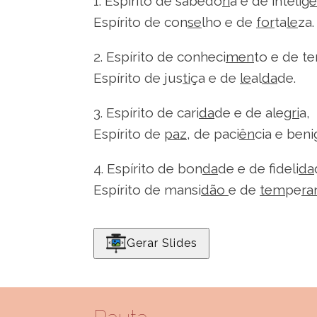
1. Espírito de sabedo
ri
a e de inteli
gê
Espírito de con
se
lho e de
for
ta
le
za.
2. Espírito de conheci
men
to e de t
Espírito de jus
ti
ça e de
le
al
da
de.
3. Espírito de cari
da
de e de ale
gri
a,
Espírito de
paz
, de paci
ên
cia e beni
4. Espírito de bon
da
de e de fideli
da
Espírito de mansi
dão
e de
tem
pe
ra
Gerar Slides