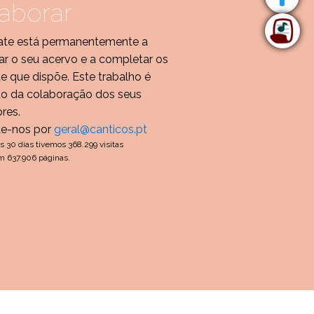
aborar
te está permanentemente a
r o seu acervo e a completar os
de que dispõe. Este trabalho é
do da colaboração dos seus
ores.
te-nos por
geral@canticos.pt
s 30 dias tivemos 368.299 visitas
m 637.906 páginas.