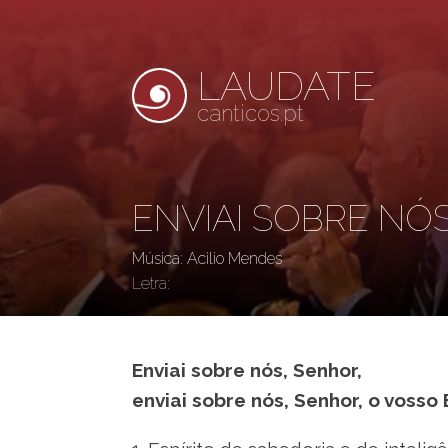
LAUDATE
canticos.pt
ENVIAI SOBRE NÓ
Música: Acilio Mendes
Letra:
Enviai sobre nós, Senhor,
enviai sobre nós, Senhor, o vosso E