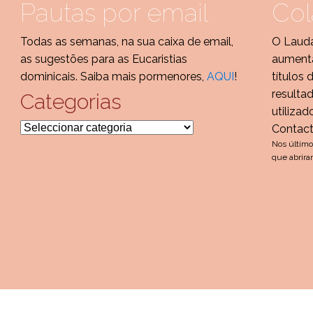
Pautas por email
Col
Todas as semanas, na sua caixa de email,
O Lauda
as sugestões para as Eucaristias
aumenta
dominicais. Saiba mais pormenores,
AQUI
!
títulos 
resulta
Categorias
utilizad
Categorias
Contac
Nos último
que abrira