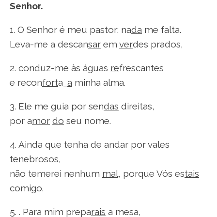
Senhor.
1. O Senhor é meu pastor: na
da
me falta.
Leva-me a descan
sar
em
ver
des prados,
2. conduz-me às águas
re
frescantes
e recon
fort
a_
a
minha alma.
3. Ele me guia por sen
das
direitas,
por a
mor
do
seu nome.
4. Ainda que tenha de andar por vales
te
nebrosos,
não temerei nenhum
mal
, porque Vós es
tais
comigo.
5. . Para mim prepa
rais
a mesa,