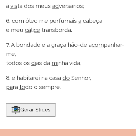
à
vis
ta dos meus
ad
versários;
6. com óleo me perfumais
a
cabeça
e meu
cá
li
ce
transborda.
7. A bondade e a graça hão-de a
com
panhar-
me,
todos os
di
as da
mi
nha vida,
8. e habitarei na casa
do
Senhor,
pa
ra
to
do o sempre.
Gerar Slides