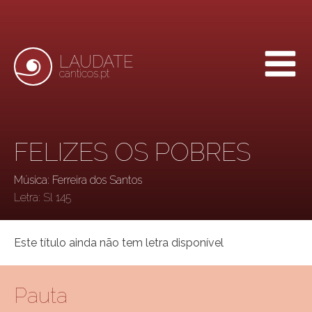
LAUDATE
canticos.pt
FELIZES OS POBRES
Música: Ferreira dos Santos
Letra:
Sl 145
Este título ainda não tem letra disponível
Pauta