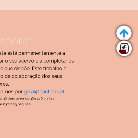
aborar
te está permanentemente a
r o seu acervo e a completar os
de que dispõe. Este trabalho é
do da colaboração dos seus
ores.
te-nos por
geral@canticos.pt
s 30 dias tivemos 365.440 visitas
m 632.203 páginas.