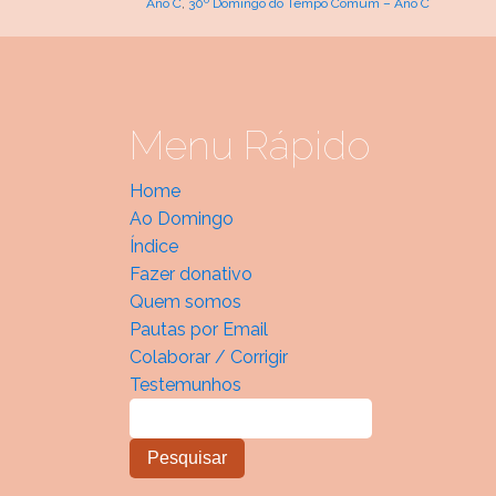
Ano C
,
30º Domingo do Tempo Comum – Ano C
Menu Rápido
Home
Ao Domingo
Índice
Fazer donativo
Quem somos
Pautas por Email
Colaborar / Corrigir
Testemunhos