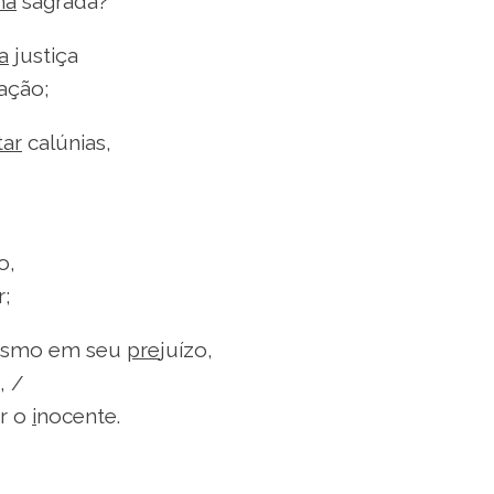
ha
sagrada?
a
justiça
ação;
tar
calúnias,
o,
;
 mesmo em seu
pre
juízo,
, /
ar o
i
nocente.