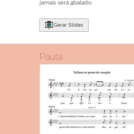
jamais será
a
balado.
Gerar Slides
Pauta