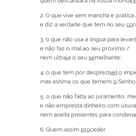
quem descansará na vossa monta
n
2. O que vive sem mancha e pratica
e diz a verdade que tem no seu
co
r
3. o que não usa a língua para levan
e não faz o mal ao seu próximo /
nem ultraja o seu
se
melhante;
4. o que tem por desprezí
vel
o ímpi
mas estima os que temem
o
Senhor
5. o que não falta ao juramento,
e não empresta dinheiro com usura
nem aceita presentes para conden
6. Quem assim
pro
ceder