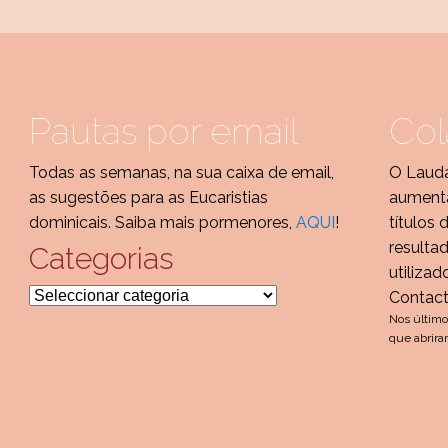
Pautas por email
Col
Todas as semanas, na sua caixa de email,
O Lauda
as sugestões para as Eucaristias
aumenta
dominicais. Saiba mais pormenores,
AQUI
!
títulos 
resulta
Categorias
utilizad
Categorias
Contac
Nos último
que abrira