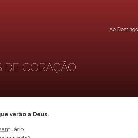
Ao Doming
S DE CORAÇÃO
que verão a Deus.
san
tuário,