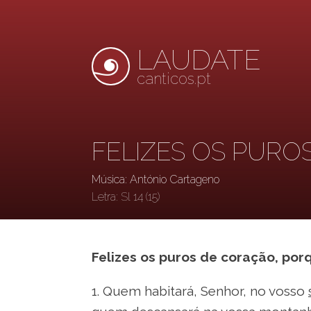
LAUDATE
canticos.pt
FELIZES OS PURO
Música: António Cartageno
Letra:
Sl 14 (15)
Felizes os puros de coração, por
1. Quem habitará, Senhor, no vosso