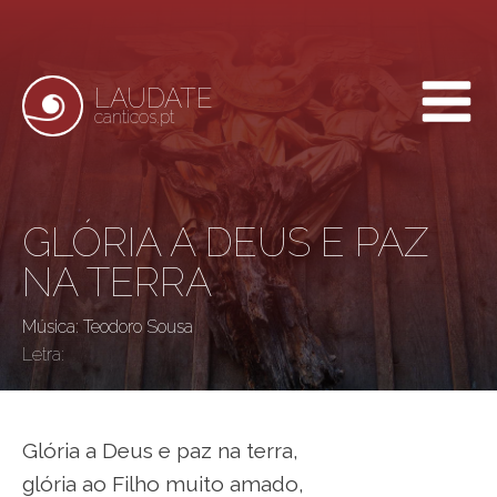
LAUDATE
canticos.pt
GLÓRIA A DEUS E PAZ
NA TERRA
Música: Teodoro Sousa
Letra:
Glória a Deus e paz na terra,
glória ao Filho muito amado,