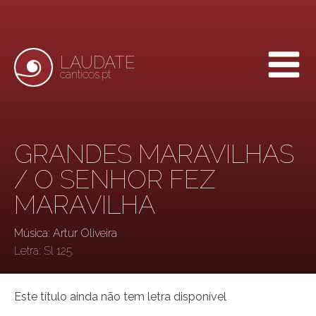
LAUDATE
canticos.pt
GRANDES MARAVILHAS
/ O SENHOR FEZ
MARAVILHA
Música: Artur Oliveira
Letra:
Sl 125
Este título ainda não tem letra disponível