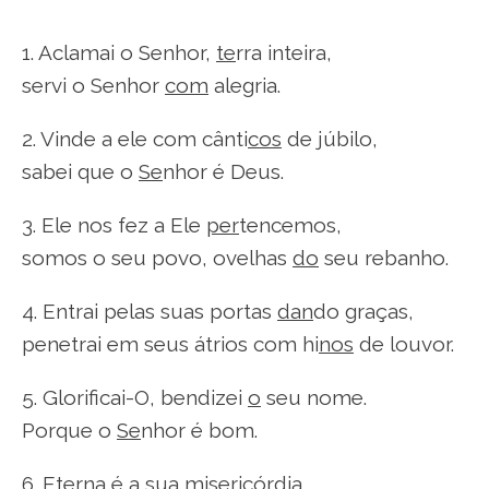
1. Aclamai o Senhor,
te
rra inteira,
servi o Senhor
com
alegria.
2. Vinde a ele com cânti
cos
de júbilo,
sabei que o
Se
nhor é Deus.
3. Ele nos fez a Ele
per
tencemos,
somos o seu povo, ovelhas
do
seu rebanho.
4. Entrai pelas suas portas
dan
do graças,
penetrai em seus átrios com hi
nos
de louvor.
5. Glorificai-O, bendizei
o
seu nome.
Porque o
Se
nhor é bom.
6. Eterna é a sua mi
se
ricórdia,