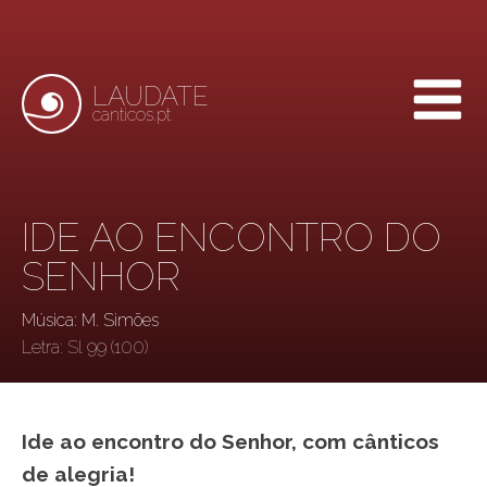
LAUDATE
canticos.pt
IDE AO ENCONTRO DO
SENHOR
Música: M. Simões
Letra:
Sl 99 (100)
Ide ao encontro do Senhor, com cânticos
de alegria!