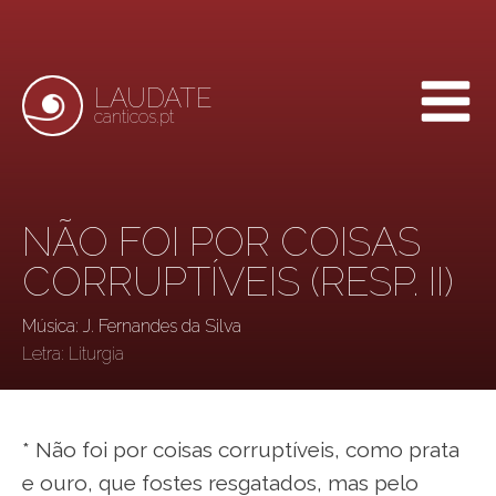
LAUDATE
canticos.pt
NÃO FOI POR COISAS
CORRUPTÍVEIS (RESP. II)
Música: J. Fernandes da Silva
Letra:
Liturgia
* Não foi por coisas corruptíveis, como prata
e ouro, que fostes resgatados, mas pelo