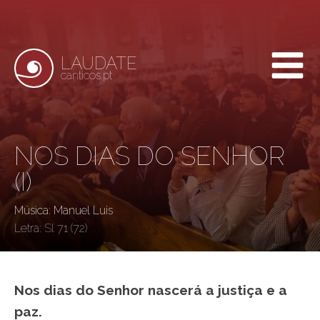
LAUDATE
canticos.pt
NOS DIAS DO SENHOR
(I)
Música: Manuel Luis
Letra:
Sl 71 (72)
Nos dias do Senhor nascerá a justiça e a
paz.