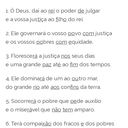
1. Ó Deus, dai ao
rei
o poder
de
julgar
e a vossa jus
ti
ça ao
fi
lh
o
do rei.
2. Ele governará o vosso
po
vo
com
justiça
e os vossos
po
bres
com
e
quidade.
3. Floresce
rá
a justiça
nos
seus dias
e uma grande
paz
at
é
ao
fim
dos tempos.
4. Ele domina
rá
de um ao
ou
tro mar,
do grande
rio
até
aos
con
fins
da terra.
5. Socorre
rá
o pobre que
pe
de auxílio
e o mise
rá
vel que
não
tem
amparo.
6. Terá compai
xão
dos fracos
e
dos pobres