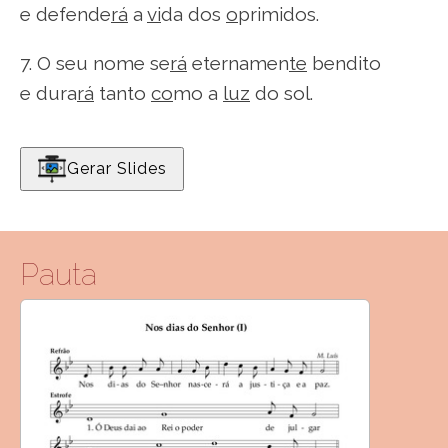
e defende
rá
a
vi
da dos
o
primidos.
7. O seu nome se
rá
eternamen
te
bendito
e dura
rá
tanto
co
mo a
luz
do sol.
Gerar Slides
Pauta