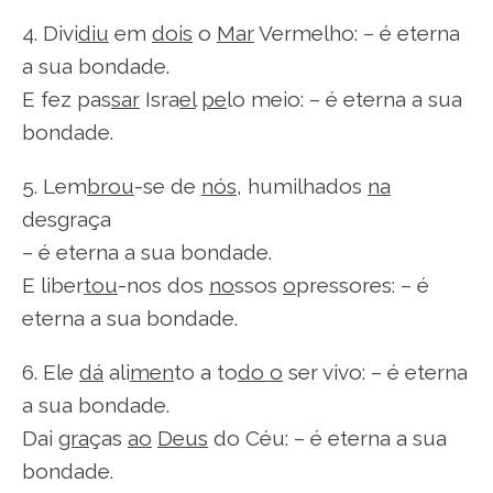
4. Divi
diu
em
dois
o
Mar
Vermelho: – é eterna
a sua bondade.
E fez pas
sar
Isra
el
pe
lo meio: – é eterna a sua
bondade.
5. Lem
brou
-se de
nós
, humilhados
na
desgraça
– é eterna a sua bondade.
E liber
tou
-nos dos
no
ssos
o
pressores: – é
eterna a sua bondade.
6. Ele
dá
ali
men
to a to
do o
ser vivo: – é eterna
a sua bondade.
Dai
gra
ças
ao
Deus
do Céu: – é eterna a sua
bondade.