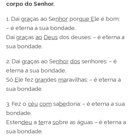
corpo do Senhor.
1. Dai
gra
ças ao Se
nhor
por
que E
le é bom:
– é eterna a sua bondade.
Dai
gra
ças
ao
Deus
dos deuses: – é eterna a
sua bondade.
2. Dai
gra
ças ao Se
nhor
dos
senhores: – é
eterna a sua bondade.
Só
E
le fez
gran
des
ma
ravilhas: – é eterna a
sua bondade.
3. Fez o
céu
com
sa
be
doria: – é eterna a sua
bondade.
Esten
deu
a
te
rra
so
bre as águas – é eterna a
sua bondade.