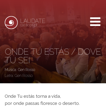
LAUDATE
canticos.pt
ONDE TU ESTÁS / DOVE
TU SEI
Música: Gen Rosso
Letra:
Gen Rosso
Onde Tu estás torna a vida,
por onde passas floresce o deserto.