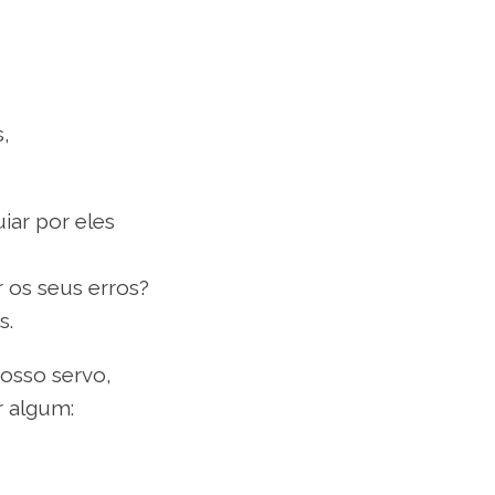
,
iar por eles
 os seus erros?
s.
osso servo,
 algum: