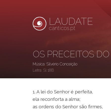
LAUDATE
canticos.pt
OS PRECEITOS D
Música: Silvério Conceição
Letra:
Sl 18B
1. A lei do Senhor é perfeita,
ela reconforta a alma;
as ordens do Senhor são firmes,