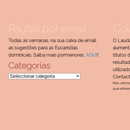
Pautas por email
Col
Todas as semanas, na sua caixa de email,
O Lauda
as sugestões para as Eucaristias
aumenta
dominicais. Saiba mais pormenores,
AQUI
!
títulos 
resulta
Categorias
utilizad
Categorias
Contac
Nos último
que abrira