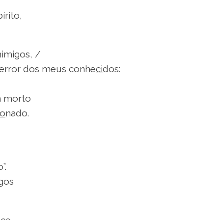
írito,
nimigos, /
terror dos meus conhe
ci
dos:
m morto
o
nado.
”.
gos