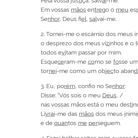
Pela vossa jus
ti
ça, salv
ai
-me.
Em vossas
mãos
en
tre
go o
meu
esp
Se
nhor
, Deus fi
el
,
sal
vai-me.
2. Tornei-me o escárnio dos meus i
o desprezo dos meus vi
zi
nhos e o 
todos e
vi
tam passar por mim.
Esque
ce
ram-me
co
mo se
fo
sse u
tor
nei
-me como um ob
jec
to aban
d
3. Eu, po
rém
, confio no Se
nhor
:
Disse: “Vós sois o meu
Deus
, /
nas vossas mãos está o meu des
ti
no
Li
vrai
-me das
mãos
dos meus
i
nimi
e de
quan
tos
me
per
seguem.