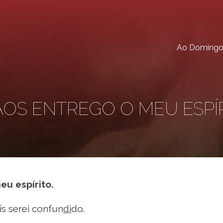
Ao Doming
ÃOS ENTREGO O MEU ESPÍ
eu espírito.
is serei confun
di
do.