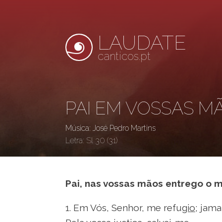
LAUDATE
canticos.pt
PAI EM VOSSAS M
Música: José Pedro Martins
Letra:
Sl 30 (31)
Pai, nas vossas mãos entrego o m
1. Em Vós, Senhor, me refu
gio
; jama