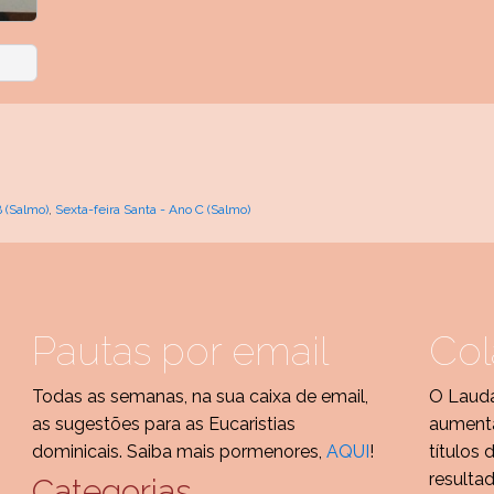
B (Salmo)
,
Sexta-feira Santa - Ano C (Salmo)
Pautas por email
Col
Todas as semanas, na sua caixa de email,
O Lauda
as sugestões para as Eucaristias
aumenta
dominicais. Saiba mais pormenores,
AQUI
!
títulos 
resulta
Categorias