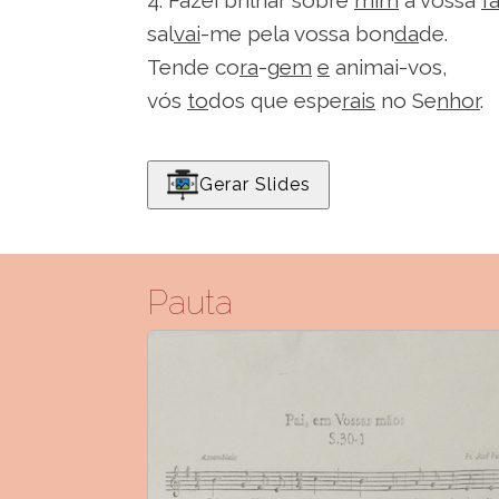
4. Fazei brilhar sobre
mim
a vossa
f
sal
vai
-me pela vossa bon
da
de.
Tende co
ra
-g
em
e
animai-vos,
vós
to
dos que espe
rais
no Se
nhor
.
Gerar Slides
Pauta