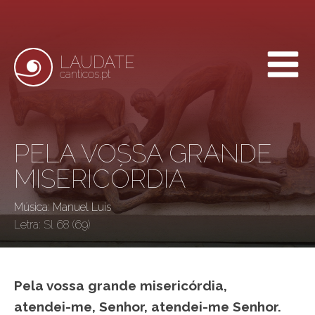
LAUDATE
canticos.pt
PELA VOSSA GRANDE
MISERICÓRDIA
Música: Manuel Luis
Letra:
Sl 68 (69)
Pela vossa grande misericórdia,
atendei-me, Senhor, atendei-me Senhor.