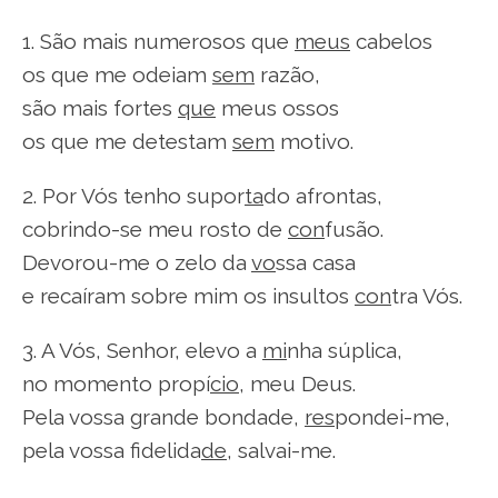
1. São mais numerosos que
meus
cabelos
os que me odeiam
sem
razão,
são mais fortes
que
meus ossos
os que me detestam
sem
motivo.
2. Por Vós tenho supor
ta
do afrontas,
cobrindo-se meu rosto de
con
fusão.
Devorou-me o zelo da
vo
ssa casa
e recaíram sobre mim os insultos
con
tra Vós.
3. A Vós, Senhor, elevo a
mi
nha súplica,
no momento propí
cio
, meu Deus.
Pela vossa grande bondade,
res
pondei-me,
pela vossa fidelida
de
, salvai-me.