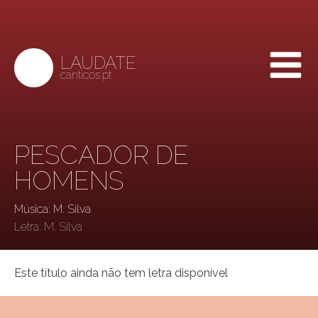
LAUDATE
canticos.pt
PESCADOR DE
HOMENS
Música: M. Silva
Letra:
M. Silva
Este título ainda não tem letra disponível