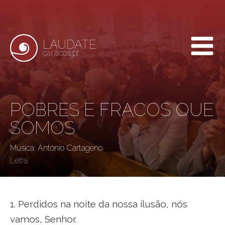
LAUDATE
canticos.pt
POBRES E FRACOS QUE
SOMOS
Música: António Cartageno
Letra:
1. Perdidos na noite da nossa ilusão, nós
vamos, Senhor.