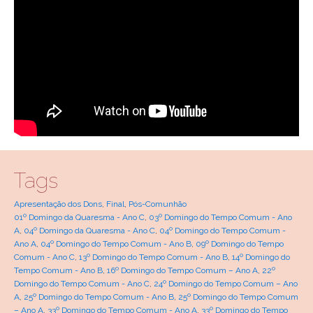
Tags
Apresentação dos Dons
,
Final
,
Pós-Comunhão
01º Domingo da Quaresma - Ano C
,
03º Domingo do Tempo Comum - Ano
A
,
04º Domingo da Quaresma - Ano C
,
04º Domingo do Tempo Comum -
Ano A
,
04º Domingo do Tempo Comum - Ano B
,
09º Domingo do Tempo
Comum - Ano C
,
13º Domingo do Tempo Comum - Ano B
,
14º Domingo do
Tempo Comum - Ano B
,
16º Domingo do Tempo Comum – Ano A
,
22º
Domingo do Tempo Comum - Ano C
,
24º Domingo do Tempo Comum – Ano
A
,
25º Domingo do Tempo Comum - Ano B
,
25º Domingo do Tempo Comum
– Ano A
,
33º Domingo do Tempo Comum - Ano A
,
33º Domingo do Tempo