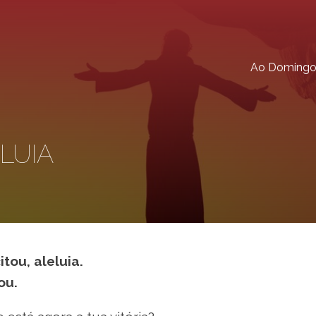
Ao Doming
LUIA
tou, aleluia.
ou.