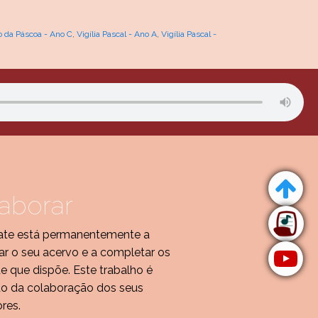
 da Páscoa - Ano C
,
Vigília Pascal - Ano A
,
Vigília Pascal -
aborar
te está permanentemente a
r o seu acervo e a completar os
de que dispõe. Este trabalho é
do da colaboração dos seus
ores.