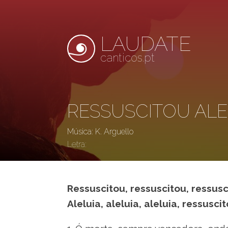
LAUDATE
canticos.pt
RESSUSCITOU ALE
Música: K. Arguello
Letra:
Ressuscitou, ressuscitou, ressusci
Aleluia, aleluia, aleluia, ressuscit