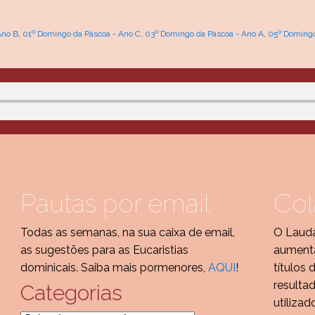
Ano B
,
01º Domingo da Páscoa - Ano C
,
03º Domingo da Páscoa - Ano A
,
05º Domingo
Pautas por email
Col
Todas as semanas, na sua caixa de email,
O Lauda
as sugestões para as Eucaristias
aumenta
dominicais. Saiba mais pormenores,
AQUI
!
títulos 
resulta
Categorias
utilizad