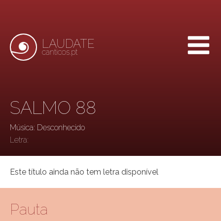
LAUDATE
canticos.pt
SALMO 88
Música: Desconhecido
Letra:
Este título ainda não tem letra disponível
Pauta