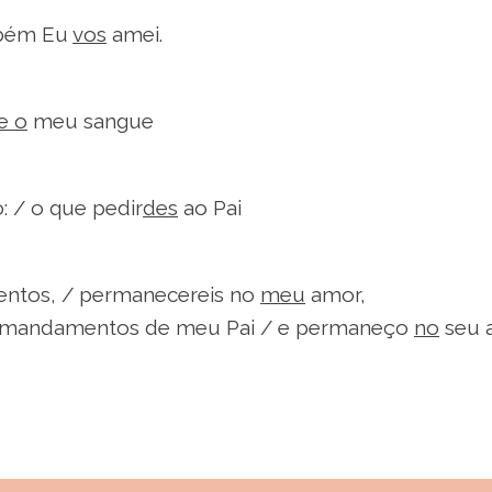
mbém Eu
vos
amei.
e o
meu sangue
: / o que pedir
des
ao Pai
ntos, / permanecereis no
meu
amor,
 mandamentos de meu Pai / e permaneço
no
seu 