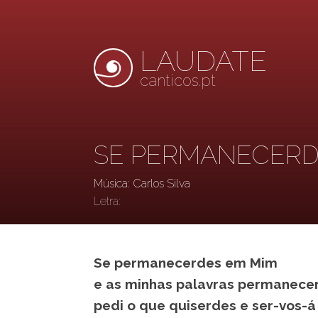
LAUDATE
canticos.pt
SE PERMANECERD
Música: Carlos Silva
Letra:
Se permanecerdes em Mim
e as minhas palavras permanece
pedi o que quiserdes e ser-vos-á