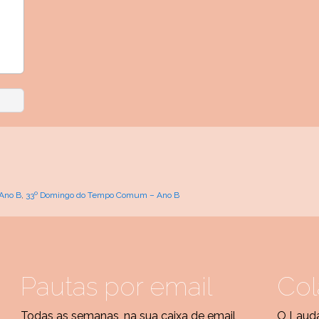
 Ano B
,
33º Domingo do Tempo Comum – Ano B
Pautas por email
Col
Todas as semanas, na sua caixa de email,
O Lauda