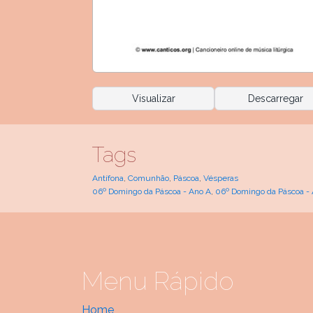
Visualizar
Descarregar
Tags
Antífona
,
Comunhão
,
Páscoa
,
Vésperas
06º Domingo da Páscoa - Ano A
,
06º Domingo da Páscoa -
Menu Rápido
Home