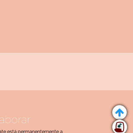
aborar
te está permanentemente a