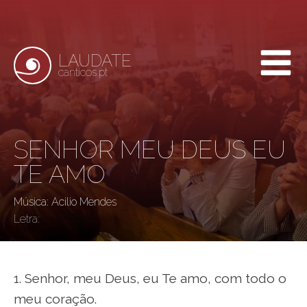
LAUDATE
canticos.pt
SENHOR MEU DEUS EU
TE AMO
Música: Acilio Mendes
Letra:
1. Senhor, meu Deus, eu Te amo, com todo o
meu coração.