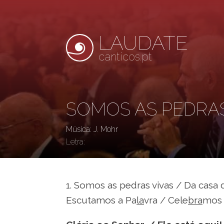
LAUDATE
canticos.pt
SOMOS AS PEDRAS
Música: J. Mohr
Letra:
1. Somos as pedras vivas / Da casa 
Escutamos a Pa
la
vra / Cele
bra
mos 