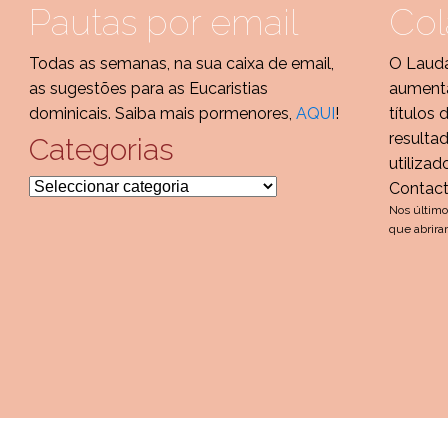
Pautas por email
Col
Todas as semanas, na sua caixa de email,
O Lauda
as sugestões para as Eucaristias
aumenta
dominicais. Saiba mais pormenores,
AQUI
!
títulos 
resulta
Categorias
utilizad
Categorias
Contac
Nos último
que abrira