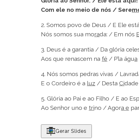
Glória ao Senhor. / Ele está aqui!
Com ele no meio de nós / Sere
m
2. Somos povo de Deus / E Ele est
Nós somos sua mo
ra
da: / Em nós
3. Deus é a garantia / Da glória celes
Aos que renascem na
fé
/ P’la águ
a
4. Nós somos pedras vivas / Lavrada
E o Cordeiro é a
luz
/ Desta
Ci
dade 
5. Glória ao Pai e ao Filho / E ao Esp
Ao Senhor uno e
tri
no / Agor
a e
par
Gerar Slides