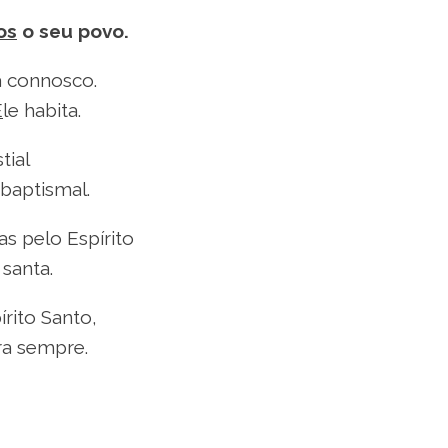
os
o seu povo.
á connosco.
E
le habita.
tial
baptismal.
s pelo Espírito
santa.
írito Santo,
a sempre.