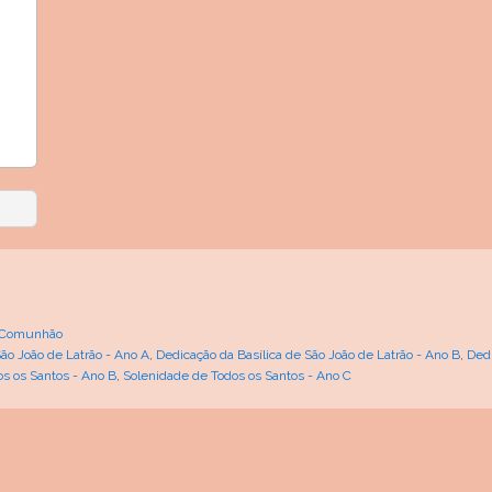
-Comunhão
São João de Latrão - Ano A
,
Dedicação da Basílica de São João de Latrão - Ano B
,
Dedi
s os Santos - Ano B
,
Solenidade de Todos os Santos - Ano C