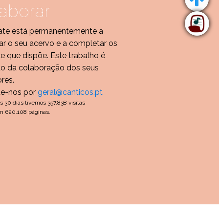
aborar
te está permanentemente a
r o seu acervo e a completar os
de que dispõe. Este trabalho é
do da colaboração dos seus
ores.
te-nos por
geral@canticos.pt
s 30 dias tivemos 357.838 visitas
m 620.108 páginas.