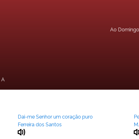
Ao Doming
 A
Dai-me Senhor um coração puro
Pe
Ferreira dos Santos
M.