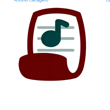
António Cartageno
Ca