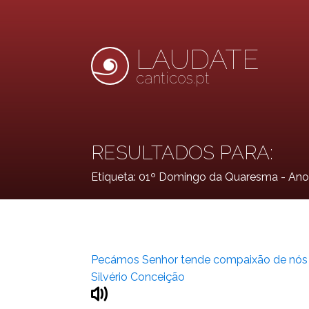
LAUDATE
canticos.pt
RESULTADOS PARA:
Etiqueta:
01º Domingo da Quaresma - Ano
Pecámos Senhor tende compaixão de nós
Silvério Conceição