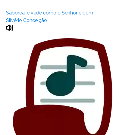
Saboreai e vede como o Senhor é bom
Silvério Conceição