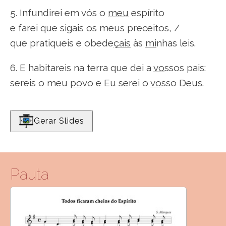
5. Infundirei em vós o
meu
espírito
e farei que sigais os meus preceitos, /
que pratiqueis e obede
çais
às
mi
nhas leis.
6. E habitareis na terra que dei a
vo
ssos pais:
sereis o meu
po
vo e Eu serei o
vo
sso Deus.
Gerar Slides
Pauta