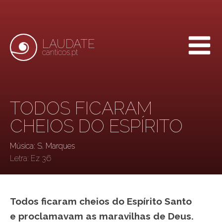
LAUDATE
canticos.pt
TODOS FICARAM
CHEIOS DO ESPÍRITO
Música: S. Marques
Letra:
Ez 36
Todos ficaram cheios do Espírito Santo
e proclamavam as maravilhas de Deus.