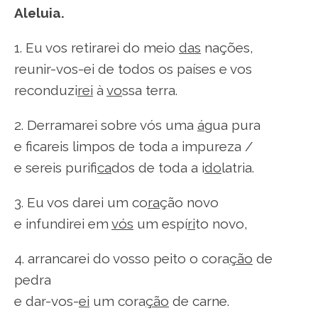
Aleluia.
1. Eu vos retirarei do meio
das
nações,
reunir-vos-ei de todos os países e vos
reconduzi
rei
à
vo
ssa terra.
2. Derramarei sobre vós uma
á
gua pura
e ficareis limpos de toda a impureza /
e sereis purifi
ca
dos de toda a i
do
latria.
3. Eu vos darei um co
ra
ção novo
e infundirei em
vós
um espí
ri
to novo,
4. arrancarei do vosso peito o cora
ção
de
pedra
e dar-vos-
ei
um cora
ção
de carne.