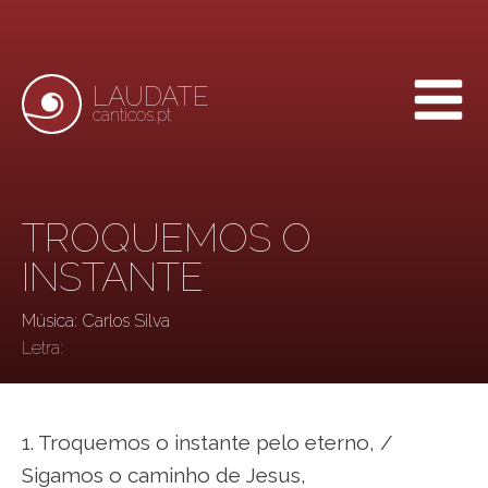
LAUDATE
canticos.pt
TROQUEMOS O
INSTANTE
Música: Carlos Silva
Letra:
1. Troquemos o instante pelo eterno, /
Sigamos o caminho de Jesus,