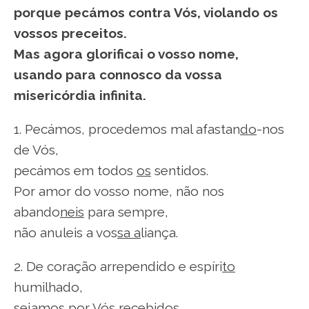
porque pecámos contra Vós, violando os
vossos preceitos.
Mas agora glorificai o vosso nome,
usando para connosco da vossa
misericórdia infinita.
1. Pecámos, procedemos mal afastan
do
-nos
de Vós,
pecámos em todos
os
sentidos.
Por amor do vosso nome, não nos
abando
neis
para sempre,
não anuleis a vos
sa a
liança.
2. De coração arrependido e espíri
to
humilhado,
sejamos por Vós
re
cebidos