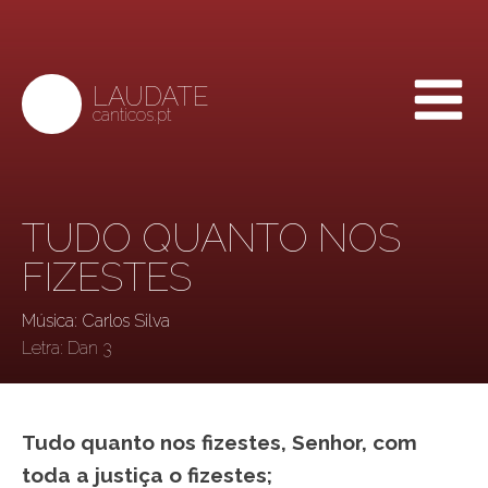
LAUDATE
canticos.pt
TUDO QUANTO NOS
FIZESTES
Música: Carlos Silva
Letra:
Dan 3
Tudo quanto nos fizestes, Senhor, com
toda a justiça o fizestes;