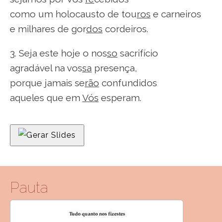
como um holocausto de tou
ros
e carneiros
e milhares de gor
dos
cordeiros.
3. Seja este hoje o nos
so
sacrifício
agradável na vos
sa
presença,
porque jamais se
rão
confundidos
aqueles que em
Vós
esperam.
Gerar Slides
Pauta