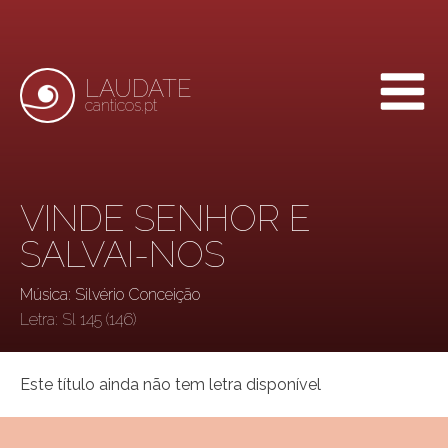
LAUDATE
canticos.pt
VINDE SENHOR E
SALVAI-NOS
Música: Silvério Conceição
Letra:
Sl 145 (146)
Este título ainda não tem letra disponível