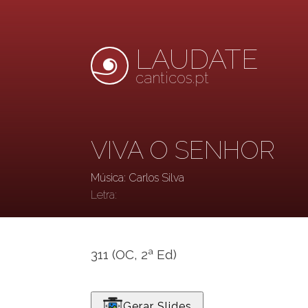
LAUDATE
canticos.pt
VIVA O SENHOR
Música: Carlos Silva
Letra:
311 (OC, 2ª Ed)
Gerar Slides