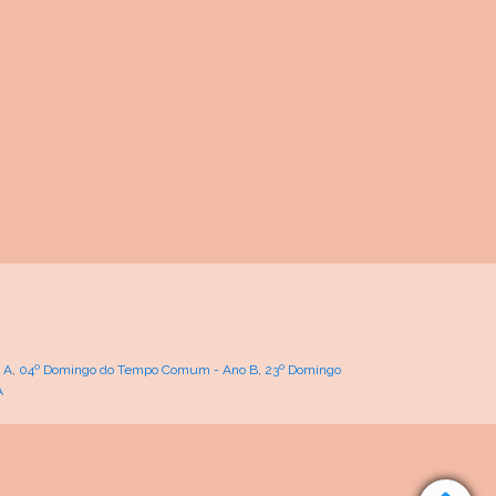
 A
,
04º Domingo do Tempo Comum - Ano B
,
23º Domingo
A