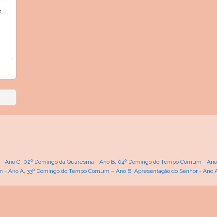
 - Ano C
,
02º Domingo da Quaresma - Ano B
,
04º Domingo do Tempo Comum - Ano
 - Ano A
,
33º Domingo do Tempo Comum – Ano B
,
Apresentação do Senhor - Ano 