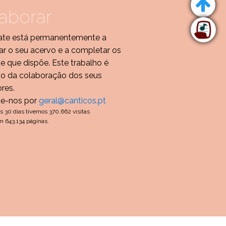
aborar
te está permanentemente a
r o seu acervo e a completar os
de que dispõe. Este trabalho é
do da colaboração dos seus
ores.
te-nos por
geral@canticos.pt
s 30 dias tivemos 370.662 visitas
m 643.134 páginas.