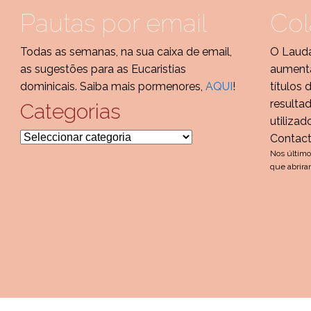
Pautas por email
Col
Todas as semanas, na sua caixa de email,
O Lauda
as sugestões para as Eucaristias
aumenta
dominicais. Saiba mais pormenores,
AQUI
!
títulos 
resulta
Categorias
utilizad
Categorias
Contac
Nos último
que abrira