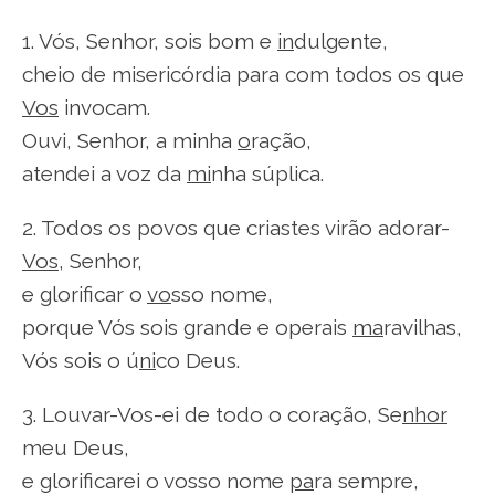
1. Vós, Senhor, sois bom e
in
dulgente,
cheio de misericórdia para com todos os que
Vos
invocam.
Ouvi, Senhor, a minha
o
ração,
atendei a voz da
mi
nha súplica.
2. Todos os povos que criastes virão adorar-
Vos
, Senhor,
e glorificar o
vo
sso nome,
porque Vós sois grande e operais
ma
ravilhas,
Vós sois o ú
ni
co Deus.
3. Louvar-Vos-ei de todo o coração, Se
nhor
meu Deus,
e glorificarei o vosso nome
pa
ra sempre,