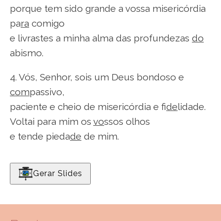
porque tem sido grande a vossa misericórdia
pa
ra
comigo
e livrastes a minha alma das profundezas
do
abismo.
4. Vós, Senhor, sois um Deus bondoso e
com
passivo,
paciente e cheio de misericórdia e fi
de
lidade.
Voltai para mim os
vo
ssos olhos
e tende pieda
de
de mim.
Gerar Slides